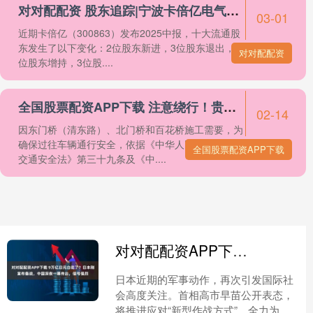
对对配配资 股东追踪|宁波卡倍亿电气技术股份有限公司回购专用证券账户等新进卡倍亿前十大流通股东
03-01
近期卡倍亿（300863）发布2025中报，十大流通股
东发生了以下变化：2位股东新进，3位股东退出，3
对对配配资
位股东增持，3位股....
全国股票配资APP下载 注意绕行！贵阳这三个路段即将封闭施工_云岭东路_百花_北门桥
02-14
因东门桥（清东路）、北门桥和百花桥施工需要，为
确保过往车辆通行安全，依据《中华人民共和国道路
全国股票配资APP下载
交通安全法》第三十九条及《中....
对对配配资APP下载 9万亿日元白花了？日本刚宣布备战，中国深夜一幕传出，信号强烈
日本近期的军事动作，再次引发国际社
会高度关注。首相高市早苗公开表态，
将推进应对“新型作战方式”，全力为长