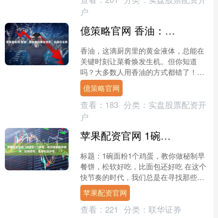
户
億策略官网 香油：厨房里的黄金液体，你真的会用吗？
香油，这滴厨房里的黄金液体，总能在
关键时刻让菜肴焕发生机。但你知道
吗？大多数人用香油的方式都错了！那
些直接倒在热菜上的操作，简直是在暴
億策略官网
殄天物。香油的魅力远不止于....
查看：
183
分类：
实盘股票配资开
户
苹果配资官网 1碗面粉1个鸡蛋，教你做秘制早餐饼，松软好吃，比面包还好吃
标题：1碗面粉1个鸡蛋，教你做秘制早
餐饼，松软好吃，比面包还好吃 在这个
快节奏的时代，我们总是在寻找那些简
单却能带来满足感的早餐。今天，我要
苹果配资官网
分享一个简单又美味的....
查看：
221
分类：
联华证券