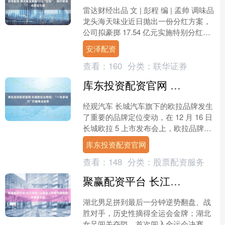
雷达财经出品 文 | 彭程 编 | 孟帅 调味品
龙头海天味业近日抛出一份分红方案，
公司拟豪掷 17.54 亿元实施特别分红。
雷达财经了解到，这是海天味业年内
安泽配资
第....
查看：
160
分类：
联华证券
库东投资配资官网 长城欧拉出奇招：“一车多动力”打破单点竞争
经观汽车 长城汽车旗下的欧拉品牌发生
了重要的品牌定位变动，在 12 月 16 日
长城欧拉 5 上市发布会上，欧拉品牌总
经理吕文斌宣布，欧拉品牌的全新定位
库东投资配资官网
为"多动....
查看：
148
分类：
股票配资服务
聚赢配资平台 长江评论 | 让赛场上的精气神昂扬在荆楚大地
湖北男足拼到最后一分钟逆势翻盘、战
胜对手，历史性摘得全运会金牌；湖北
女足闯关夺隘，首次闯入全运会决赛。