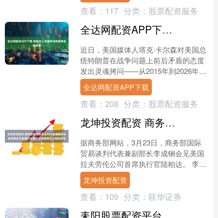
查看：
117
分类：
股票配资服务
全达网配资APP下载 美媒体人灵魂拷问特朗普反战承诺
近日，美国媒体人塔克·卡尔森对美国总
统特朗普在战争问题上前后矛盾的态度
发出灵魂拷问——从2015年到2026年这
十多年间，特朗普曾反复批评美国历届
全达网配资APP下载
政府耗费数万亿....
查看：
208
分类：
股票配资服务
龙坤投资配资 商务部国际贸易谈判代表兼副部长李成钢会见美国拉夫劳伦公司首席执行官陆柏达
据商务部网站，3月23日，商务部国际
贸易谈判代表兼副部长李成钢会见美国
拉夫劳伦公司首席执行官陆柏达。 李成
钢表示，“十五五”规划纲要不仅是中国
龙坤投资配资
发展的“新蓝图”，....
查看：
109
分类：
联华证券
耒阳股票配资平台 美伊冲突升级扰动A股，复盘2018年以来历次海外冲击：A股调整时间缩短、跌幅收窄、修复提速