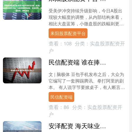
受美伊冲突持续升级影响，今日A股出
现较大幅度的调整，从内部结构来看，
相比大盘蓝筹，小微盘股的跌幅则更为
明显。 从上周五到今天，上证指数累计
耒阳股票配资平台
跌幅已达4.8%，这让....
查看：
108
分类：
实盘股票配资开
户
民信配资端 谁在捧杀豆包手机？
文 | 脑极体 豆包手机发布之后，大众为
它编写了一套脚踢腾讯、拳打阿里的剧
本。 有人说字节要掀桌子，有人断言微
信要被豆包手机干成流量管道。微信、
民信配资端
阿里、银行等应用....
查看：
86
分类：
实盘股票配资开
户
安泽配资 海天味业发超17亿“红包”，股价较高点跌近七成