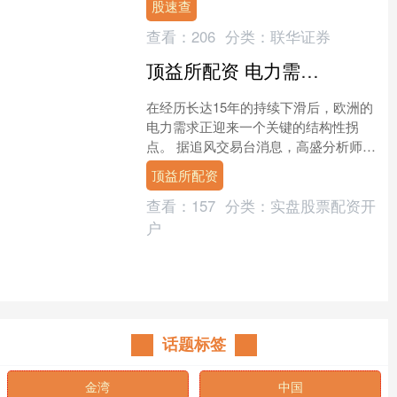
股速查
过《关于回购....
查看：
206
分类：
联华证券
顶益所配资 电力需求历经15年下滑后现拐点，欧洲电网投资将进入“超级周期”
在经历长达15年的持续下滑后，欧洲的
电力需求正迎来一个关键的结构性拐
点。 据追风交易台消息，高盛分析师
Alberto Gandolfi、Ajay Patel等最....
顶益所配资
查看：
157
分类：
实盘股票配资开
户
话题标签