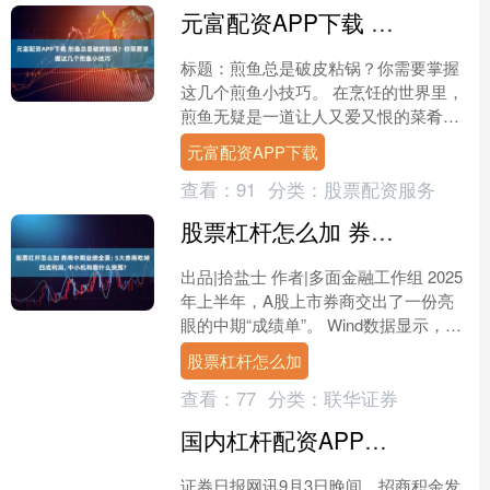
元富配资APP下载 煎鱼总是破皮粘锅？你需要掌握这几个煎鱼小技巧
标题：煎鱼总是破皮粘锅？你需要掌握
这几个煎鱼小技巧。 在烹饪的世界里，
煎鱼无疑是一道让人又爱又恨的菜肴。
它既能展现厨师的技艺，也能成为餐桌
元富配资APP下载
上的一道难题。那么，如....
查看：
91
分类：
股票配资服务
股票杠杆怎么加 券商中期业绩全景: 5大券商吃掉四成利润, 中小机构靠什么突围?
出品|拾盐士 作者|多面金融工作组 2025
年上半年，A股上市券商交出了一份亮
眼的中期“成绩单”。 Wind数据显示，申
万三级证券行业下的49家上市券商上半
股票杠杆怎么加
年合....
查看：
77
分类：
联华证券
国内杠杆配资APP下载 招商积余: 累计回购公司股份1425800股
证券日报网讯9月3日晚间，招商积余发