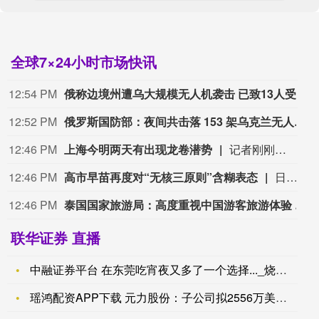
全球7×24小时市场快讯
12:54 PM
俄称边境州遭乌大规模无人机袭击 已致13人受伤
12:52 PM
俄罗斯国防部：夜间共击落 153 架乌克兰无人机。
12:46 PM
上海今明两天有出现龙卷潜势
记者刚刚从上海市气象台获悉，今明天（9日至10日），上海具有龙卷潜势，市气象部门正在加强监测。（澎湃）
12:46 PM
高市早苗再度对“无核三原则”含糊表态
日本长崎遭原子弹轰炸81周年纪念仪式9日在长崎市和平纪念公园举行。日本首相高市早苗参加仪式，其致辞时对“无核三原则”仍含糊表态，未明确表示日本将继续坚持该原则。高市9日关于“无核三原则”的表态沿用了她6日在广岛遭原子弹轰炸81周年纪念仪式上致辞时的表述。当时，高市早苗在致辞中仅提及“日本现在坚持‘无核三原则’”，但其措辞与历任日本首相略有不同，且未明确表示日本将继续坚持该原则。日本在野党此前表示，高市的表述仅仅是说明现状，缺乏今后继续坚持“无核三原则”的决心。（澎湃）
12:46 PM
泰国国家旅游局：高度重视中国游客旅游体验 将完善产品和服务
联华证券 直播
中融证券平台 在东莞吃宵夜又多了一个选择..._烧烤_潮汕_
瑶鸿配资APP下载 元力股份：子公司拟2556万美元整购买C