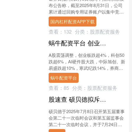
布公告称，截至2025年8月31日，公司
累计通过回购专用证券账户以集中竞价
交易方式回购股份数量为1，425，800
国内杠杆配资APP下载
股，占公司....
查看：
132
分类：
股票配资服务
蜗牛配资平台 创业板跌超4%，寒武纪跌近15%，银行股逆势拉升、农行大涨5%总市值首超工行，国债反弹
A股震荡调整，创业板跌超4%，科创50
跌超6%，AI硬件股大跌，中际旭创、新
易盛跌超10%，寒武纪跌14%，券商、
银行逆势拉升。港股同样走低，恒科指
蜗牛配资平台
跌近2%，芯....
查看：
85
分类：
股票配资服务
股速查 硕贝德拟斥2000万至3000万元回购股份, 截至8月末尚未实施
硕贝德于2025年7月8日召开第五届董事
会第二十一次临时会议和第五届监事会
第二十一次临时会议，并于7月24日召
开2025年第二次临时股东大会，审议通