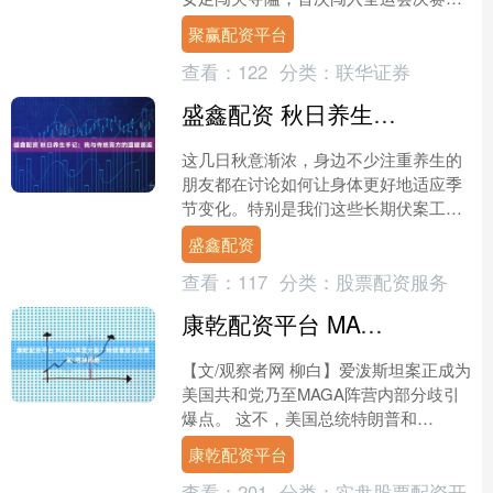
声声捷报，鼓舞了6000万荆楚儿女。场
聚赢配资平台
上一场球，场下十年功....
查看：
122
分类：
联华证券
盛鑫配资 秋日养生手记：我与传统膏方的温暖邂逅
这几日秋意渐浓，身边不少注重养生的
朋友都在讨论如何让身体更好地适应季
节变化。特别是我们这些长期伏案工作
的上班族，加上偶尔熬夜，总感觉早上
盛鑫配资
起床时身体重重的，脸部有....
查看：
117
分类：
股票配资服务
康乾配资平台 MAGA阵营分裂？特朗普跟议员泰勒·格林闹掰
【文/观察者网 柳白】爱泼斯坦案正成为
美国共和党乃至MAGA阵营内部分歧引
爆点。 这不，美国总统特朗普和
MAGA“女王”泰勒·格林——这对曾经最
康乾配资平台
亲密的盟友，公开....
查看：
201
分类：
实盘股票配资开