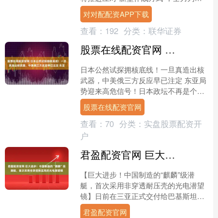
期战争做好准备，与此同时，日本2026
对对配配资APP下载
财年防卫预算正式敲....
查看：
192
分类：
联华证券
股票在线配资官网 日本公然试探拥核底线！一旦真造出核武器，中美俄三方反应早已注定 东亚
日本公然试探拥核底线！一旦真造出核
武器，中美俄三方反应早已注定 东亚局
势迎来高危信号！日本政坛不再是个别
政客随口妄言，自民党跨派系议员联盟
股票在线配资官网
正式向首相官邸递交建议....
查看：
70
分类：
实盘股票配资开
户
君盈配资官网 巨大进步！中国制造的“麒麟”级潜艇，首次采用非穿透耐压壳的光电潜望镜
【巨大进步！中国制造的“麒麟”级潜
艇，首次采用非穿透耐压壳的光电潜望
镜】日前在三亚正式交付给巴基斯坦海
军的“汉果”/“麒麟”级AIP常规潜艇的首
君盈配资官网
艇“汉果”号，配....